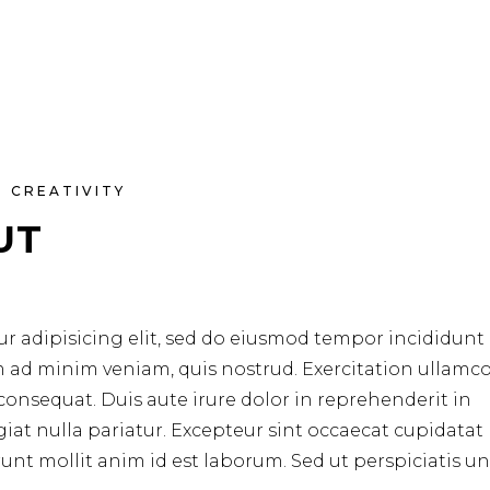
CREATIVITY
UT
r adipisicing elit, sed do eiusmod tempor incididunt 
m ad minim veniam, quis nostrud. Exercitation ullamc
consequat. Duis aute irure dolor in reprehenderit in
ugiat nulla pariatur. Excepteur sint occaecat cupidata
erunt mollit anim id est laborum. Sed ut perspiciatis u