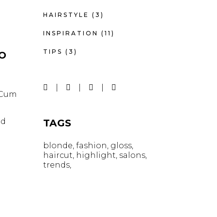
HAIRSTYLE
(3)
INSPIRATION
(11)
TIPS
(3)
IO
. Cum
id
TAGS
blonde
fashion
gloss
haircut
highlight
salons
trends