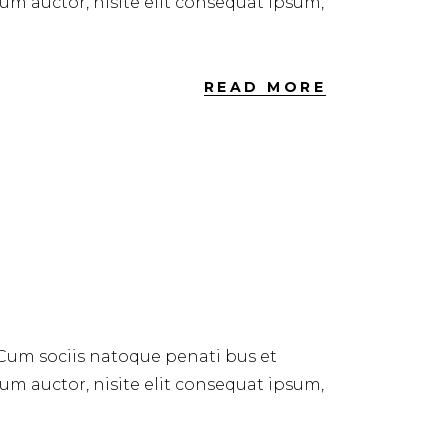
dum auctor, nisite elit consequat ipsum,
READ MORE
 Cum sociis natoque penati bus et
dum auctor, nisite elit consequat ipsum,