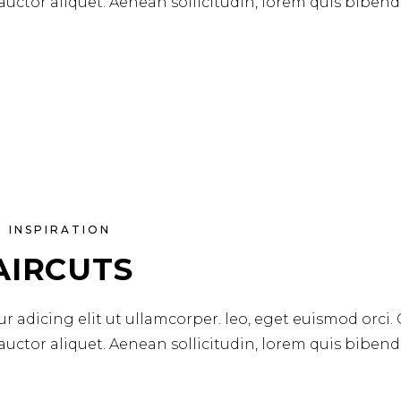
 auctor aliquet. Aenean sollicitudin, lorem quis biben
INSPIRATION
AIRCUTS
r adicing elit ut ullamcorper. leo, eget euismod orci.
 auctor aliquet. Aenean sollicitudin, lorem quis biben