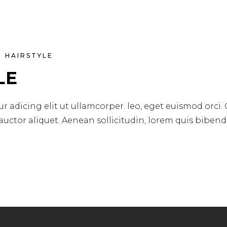
HAIRSTYLE
LE
r adicing elit ut ullamcorper. leo, eget euismod orci.
 auctor aliquet. Aenean sollicitudin, lorem quis biben