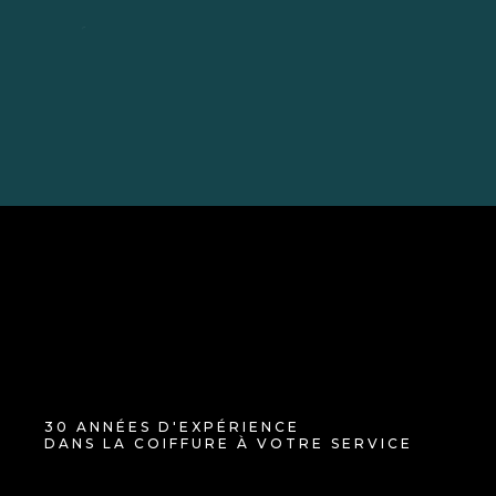
volué dans son métier par
des formations
BABETH RICHARD
30 ANNÉES D'EXPÉRIENCE
DANS LA COIFFURE À VOTRE SERVICE