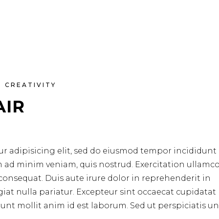
CREATIVITY
AIR
r adipisicing elit, sed do eiusmod tempor incididunt 
m ad minim veniam, quis nostrud. Exercitation ullamc
consequat. Duis aute irure dolor in reprehenderit in
ugiat nulla pariatur. Excepteur sint occaecat cupidata
erunt mollit anim id est laborum. Sed ut perspiciatis u