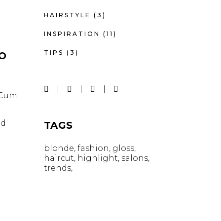
HAIRSTYLE
(3)
INSPIRATION
(11)
TIPS
(3)
IO
. Cum
id
TAGS
blonde
fashion
gloss
haircut
highlight
salons
trends