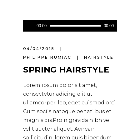
Lecteur
00:00
00:00
audio
04/04/2018
PHILIPPE RUMIAC
HAIRSTYLE
SPRING HAIRSTYLE
Lorem ipsum dolor sit amet,
consectetur adicing elit ut
ullamcorper. leo, eget euismod orci.
Cum sociis natoque penati bus et
magnis dis.Proin gravida nibh vel
velit auctor aliquet. Aenean
sollicitudin, lorem quis bibendum