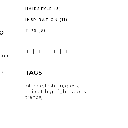
HAIRSTYLE
(3)
INSPIRATION
(11)
TIPS
(3)
IO
. Cum
id
TAGS
blonde
fashion
gloss
haircut
highlight
salons
trends