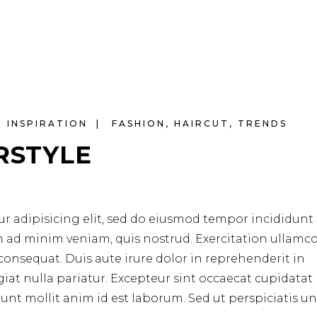
INSPIRATION
FASHION
,
HAIRCUT
,
TRENDS
RSTYLE
r adipisicing elit, sed do eiusmod tempor incididunt 
m ad minim veniam, quis nostrud. Exercitation ullamc
consequat. Duis aute irure dolor in reprehenderit in
ugiat nulla pariatur. Excepteur sint occaecat cupidata
erunt mollit anim id est laborum. Sed ut perspiciatis u