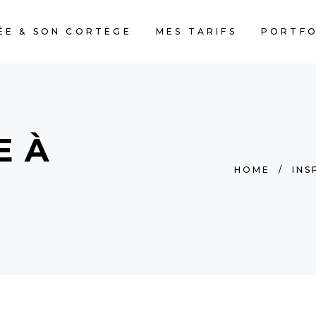
ÉE & SON CORTÈGE
MES TARIFS
PORTFO
E À
HOME
/
INS