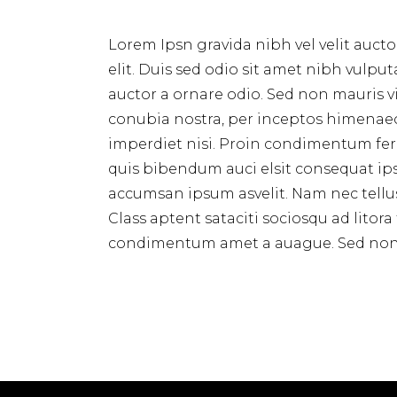
Lorem Ipsn gravida nibh vel velit aucto
elit. Duis sed odio sit amet nibh vulpu
auctor a ornare odio. Sed non mauris vi
conubia nostra, per inceptos himenae
imperdiet nisi. Proin condimentum ferm
quis bibendum auci elsit consequat ipsu
accumsan ipsum asvelit. Nam nec tellus 
Class aptent sataciti sociosqu ad lito
condimentum amet a auague. Sed non n