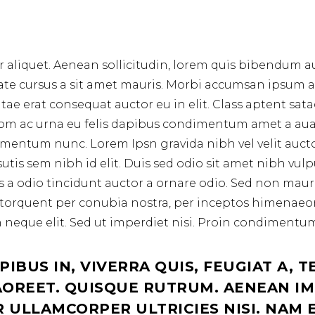
r aliquet. Aenean sollicitudin, lorem quis bibendum au
tate cursus a sit amet mauris. Morbi accumsan ipsum as
tae erat consequat auctor eu in elit. Class aptent sata
om ac urna eu felis dapibus condimentum amet a auag
entum nunc. Lorem Ipsn gravida nibh vel velit auctor
tis sem nibh id elit. Duis sed odio sit amet nibh vulp
a odio tincidunt auctor a ornare odio. Sed non mauris
ra torquent per conubia nostra, per inceptos himenaeo
eque elit. Sed ut imperdiet nisi. Proin condimentu
BUS IN, VIVERRA QUIS, FEUGIAT A, T
OREET. QUISQUE RUTRUM. AENEAN IMP
R ULLAMCORPER ULTRICIES NISI. NAM 