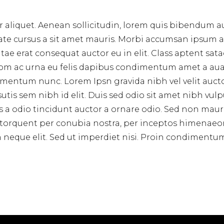
r aliquet. Aenean sollicitudin, lorem quis bibendum au
tate cursus a sit amet mauris. Morbi accumsan ipsum as
tae erat consequat auctor eu in elit. Class aptent sata
om ac urna eu felis dapibus condimentum amet a auag
entum nunc. Lorem Ipsn gravida nibh vel velit auctor
tis sem nibh id elit. Duis sed odio sit amet nibh vulp
a odio tincidunt auctor a ornare odio. Sed non mauris
ra torquent per conubia nostra, per inceptos himenaeo
eque elit. Sed ut imperdiet nisi. Proin condimentu