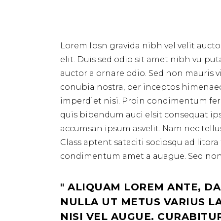
Lorem Ipsn gravida nibh vel velit aucto
elit. Duis sed odio sit amet nibh vulpu
auctor a ornare odio. Sed non mauris vi
conubia nostra, per inceptos himenae
imperdiet nisi. Proin condimentum ferm
quis bibendum auci elsit consequat ipsu
accumsan ipsum asvelit. Nam nec tellus 
Class aptent sataciti sociosqu ad lito
condimentum amet a auague. Sed non n
ALIQUAM LOREM ANTE, DAPI
NULLA UT METUS VARIUS LA
NISI VEL AUGUE. CURABITU