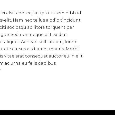
ci elsit consequat ipsutis sem nibh id
velit. Nam nec tellus a odio tincidunt
citi sociosqu ad litora torquent per
ue. Sed non neque elit. Sed ut
 aliquet. Aenean sollicitudin, lorem
utate cursus a sit amet mauris. Morbi
 vitae erat consequat auctor eu in elit.
m ac urna eu felis dapibus
m.