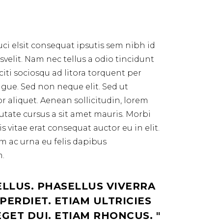
ci elsit consequat ipsutis sem nibh id
velit. Nam nec tellus a odio tincidunt
citi sociosqu ad litora torquent per
ue. Sed non neque elit. Sed ut
 aliquet. Aenean sollicitudin, lorem
utate cursus a sit amet mauris. Morbi
 vitae erat consequat auctor eu in elit.
m ac urna eu felis dapibus
m.
ELLUS. PHASELLUS VIVERRA
ERDIET. ETIAM ULTRICIES
EGET DUI. ETIAM RHONCUS.