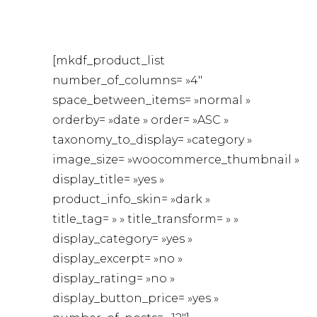
[mkdf_product_list
number_of_columns= »4″
space_between_items= »normal »
orderby= »date » order= »ASC »
taxonomy_to_display= »category »
image_size= »woocommerce_thumbnail »
display_title= »yes »
product_info_skin= »dark »
title_tag= » » title_transform= » »
display_category= »yes »
display_excerpt= »no »
display_rating= »no »
display_button_price= »yes »