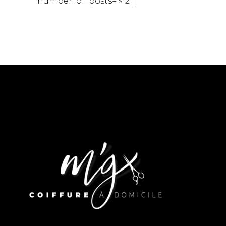
number_of_posts= »12″]